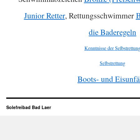
Junior Retter
, Rettungsschwimmer
B
die Baderegeln
Kenntniss
e
der Selbstrettun
Se
l
bstrettung
Boots- und Eisunfä
Solefreibad Bad Laer