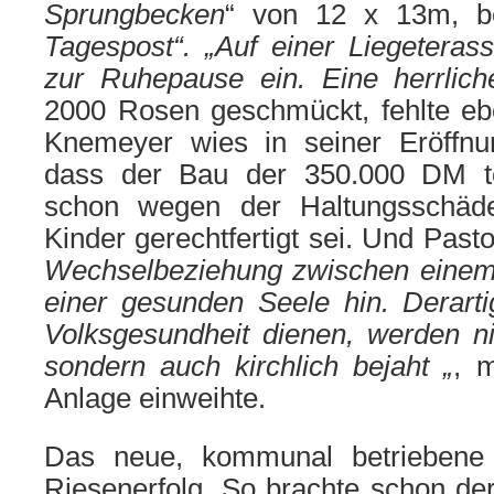
Sprungbecken
“ von 12 x 13m, be
Tagespost“. „Auf einer Liegeteras
zur Ruhepause
ein. Eine herrlic
2000 Rosen geschmückt, fehlte ebe
Knemeyer wies in seiner Eröffnu
dass der Bau der 350.000 DM te
schon wegen der Haltungsschäde
Kinder gerechtfertigt sei. Und Past
Wechselbeziehung zwischen einem
einer
gesunden Seele hin. Derarti
Volksgesundheit dienen, werden n
sondern auch kirchlich bejaht „
, m
Anlage einweihte.
Das neue, kommunal betriebene
Riesenerfolg. So brachte schon der